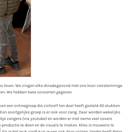
ons leven. We zingen elke dinsdagavond met ons koor vierstemmige
talen. We hebben twee concerten gegeven.
 van een onlinegroep die zichzelf ten doel heeft gesteld 40 stukken
. Een soortgelijke groep is er ook voor zang. Daar worden wekelijks
ubje zangers (via youtube) en worden er met name veel covers
e productie te doen en de visuals te maken. Alles is trouwens te
Als je het leuk vindt kun je ons ook daar volgen. Verder heeft Petra